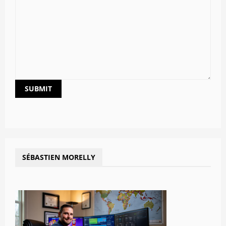
SÉBASTIEN MORELLY