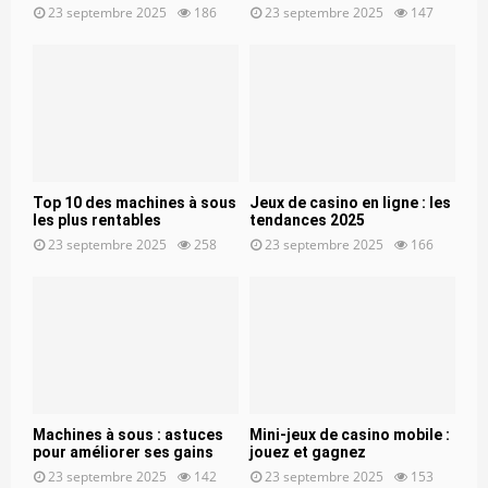
23 septembre 2025
186
23 septembre 2025
147
Top 10 des machines à sous
Jeux de casino en ligne : les
les plus rentables
tendances 2025
23 septembre 2025
258
23 septembre 2025
166
Machines à sous : astuces
Mini-jeux de casino mobile :
pour améliorer ses gains
jouez et gagnez
23 septembre 2025
142
23 septembre 2025
153