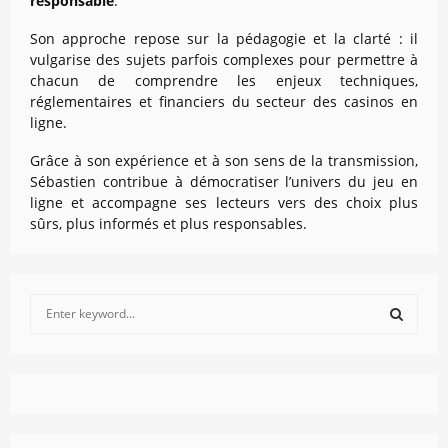
responsable
.
Son approche repose sur la pédagogie et la clarté : il
vulgarise des sujets parfois complexes pour permettre à
chacun de comprendre les enjeux techniques,
réglementaires et financiers du secteur des casinos en
ligne.
Grâce à son expérience et à son sens de la transmission,
Sébastien contribue à démocratiser l’univers du jeu en
ligne et accompagne ses lecteurs vers des choix plus
sûrs, plus informés et plus responsables.
S
e
a
S
r
c
E
h
f
A