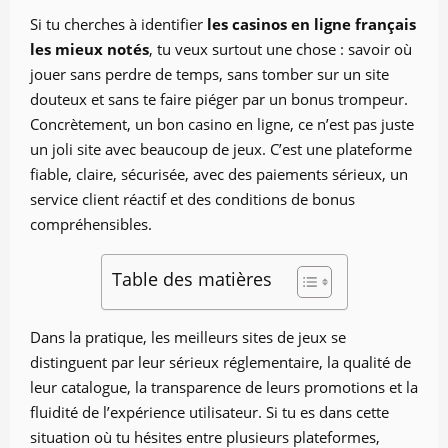
Si tu cherches à identifier
les casinos en ligne français
les mieux notés
, tu veux surtout une chose : savoir où
jouer sans perdre de temps, sans tomber sur un site
douteux et sans te faire piéger par un bonus trompeur.
Concrètement, un bon casino en ligne, ce n’est pas juste
un joli site avec beaucoup de jeux. C’est une plateforme
fiable, claire, sécurisée, avec des paiements sérieux, un
service client réactif et des conditions de bonus
compréhensibles.
Table des matières
Dans la pratique, les meilleurs sites de jeux se
distinguent par leur sérieux réglementaire, la qualité de
leur catalogue, la transparence de leurs promotions et la
fluidité de l’expérience utilisateur. Si tu es dans cette
situation où tu hésites entre plusieurs plateformes,