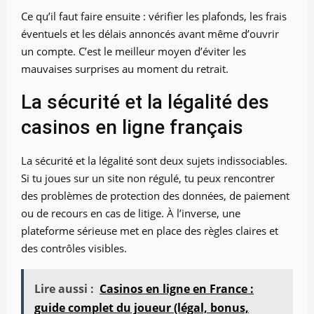
Ce qu’il faut faire ensuite : vérifier les plafonds, les frais
éventuels et les délais annoncés avant même d’ouvrir
un compte. C’est le meilleur moyen d’éviter les
mauvaises surprises au moment du retrait.
La sécurité et la légalité des
casinos en ligne français
La sécurité et la légalité sont deux sujets indissociables.
Si tu joues sur un site non régulé, tu peux rencontrer
des problèmes de protection des données, de paiement
ou de recours en cas de litige. À l’inverse, une
plateforme sérieuse met en place des règles claires et
des contrôles visibles.
Lire aussi :
Casinos en ligne en France :
guide complet du joueur (légal, bonus,