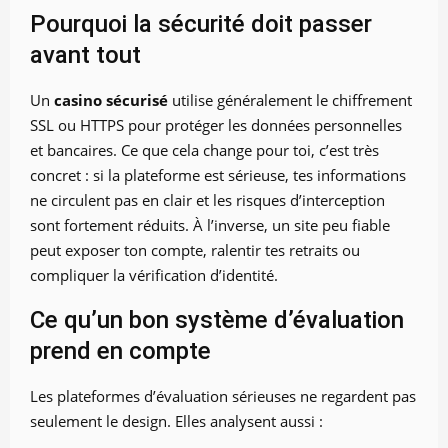
Pourquoi la sécurité doit passer
avant tout
Un
casino sécurisé
utilise généralement le chiffrement
SSL ou HTTPS pour protéger les données personnelles
et bancaires. Ce que cela change pour toi, c’est très
concret : si la plateforme est sérieuse, tes informations
ne circulent pas en clair et les risques d’interception
sont fortement réduits. À l’inverse, un site peu fiable
peut exposer ton compte, ralentir tes retraits ou
compliquer la vérification d’identité.
Ce qu’un bon système d’évaluation
prend en compte
Les plateformes d’évaluation sérieuses ne regardent pas
seulement le design. Elles analysent aussi :