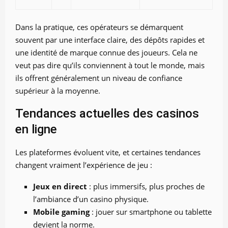
Dans la pratique, ces opérateurs se démarquent
souvent par une interface claire, des dépôts rapides et
une identité de marque connue des joueurs. Cela ne
veut pas dire qu’ils conviennent à tout le monde, mais
ils offrent généralement un niveau de confiance
supérieur à la moyenne.
Tendances actuelles des casinos
en ligne
Les plateformes évoluent vite, et certaines tendances
changent vraiment l’expérience de jeu :
Jeux en direct
: plus immersifs, plus proches de
l’ambiance d’un casino physique.
Mobile gaming
: jouer sur smartphone ou tablette
devient la norme.