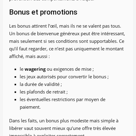
Bonus et promotions
Les bonus attirent l’œil, mais ils ne se valent pas tous.
Un bonus de bienvenue généreux peut être intéressant,
mais seulement si ses conditions sont supportables. Ce
qu’il faut regarder, ce n’est pas uniquement le montant
affiché, mais aussi :
le
wagering
ou exigences de mise ;
les jeux autorisés pour convertir le bonus ;
la durée de validité ;
les plafonds de retrait ;
les éventuelles restrictions par moyen de
paiement.
Dans les faits, un bonus plus modeste mais simple à
libérer vaut souvent mieux qu’une offre très élevée
impossible à exploiter correctement.