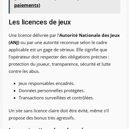
paiements)
Les licences de jeux
Une licence délivrée par l’
Autorité Nationale des Jeux
(ANJ)
ou par une autorité reconnue selon le cadre
applicable est un gage de sérieux. Elle signifie que
l’opérateur doit respecter des obligations précises :
protection du joueur, transparence, sécurité et lutte
contre les abus.
Jeux responsables encadrés.
Données personnelles protégées.
Transactions surveillées et contrôlées.
Un site sans licence claire doit être évité, même s’il
propose des bonus très agressifs.