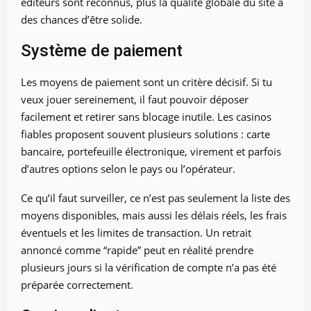
éditeurs sont reconnus, plus la qualité globale du site a
des chances d’être solide.
Système de paiement
Les moyens de paiement sont un critère décisif. Si tu
veux jouer sereinement, il faut pouvoir déposer
facilement et retirer sans blocage inutile. Les casinos
fiables proposent souvent plusieurs solutions : carte
bancaire, portefeuille électronique, virement et parfois
d’autres options selon le pays ou l’opérateur.
Ce qu’il faut surveiller, ce n’est pas seulement la liste des
moyens disponibles, mais aussi les délais réels, les frais
éventuels et les limites de transaction. Un retrait
annoncé comme “rapide” peut en réalité prendre
plusieurs jours si la vérification de compte n’a pas été
préparée correctement.