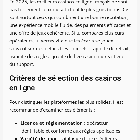
En 2025, les meilleurs casinos en ligne français ne sont
pas forcément ceux qui affichent le plus gros bonus. Ce
sont surtout ceux qui combinent une bonne réputation,
une expérience mobile fluide, des paiements efficaces et
une offre de jeux cohérente. Si tu compares plusieurs
opérateurs, tu verras vite que les écarts se jouent
souvent sur des détails très concrets : rapidité de retrait,
lisibilité des règles, qualité du live casino ou réactivité
du support.
Critères de sélection des casinos
en ligne
Pour distinguer les plateformes les plus solides, il est
recommandé d’examiner ces éléments :
Licence et réglementation
: opérateur
identifiable et conforme aux règles applicables.
Variété de jeux
: catalogue riche et éditeurs