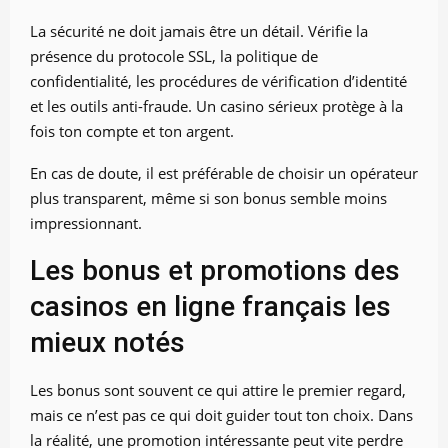
La sécurité ne doit jamais être un détail. Vérifie la
présence du protocole SSL, la politique de
confidentialité, les procédures de vérification d’identité
et les outils anti-fraude. Un casino sérieux protège à la
fois ton compte et ton argent.
En cas de doute, il est préférable de choisir un opérateur
plus transparent, même si son bonus semble moins
impressionnant.
Les bonus et promotions des
casinos en ligne français les
mieux notés
Les bonus sont souvent ce qui attire le premier regard,
mais ce n’est pas ce qui doit guider tout ton choix. Dans
la réalité, une promotion intéressante peut vite perdre