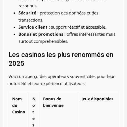
reconnus.
Sécurité
: protection des données et des
transactions.
Service client
: support réactif et accessible.
Bonus et promotions
: offres intéressantes mais
surtout compréhensibles.
Les casinos les plus renommés en
2025
Voici un aperçu des opérateurs souvent cités pour leur
notoriété et leur expérience utilisateur :
Nom
N
Bonus de
Jeux disponibles
du
o
bienvenue
Casino
t
e
s