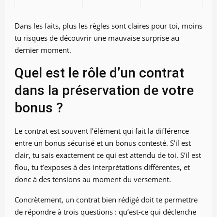
Dans les faits, plus les règles sont claires pour toi, moins
tu risques de découvrir une mauvaise surprise au
dernier moment.
Quel est le rôle d’un contrat
dans la préservation de votre
bonus ?
Le contrat est souvent l’élément qui fait la différence
entre un bonus sécurisé et un bonus contesté. S’il est
clair, tu sais exactement ce qui est attendu de toi. S’il est
flou, tu t’exposes à des interprétations différentes, et
donc à des tensions au moment du versement.
Concrètement, un contrat bien rédigé doit te permettre
de répondre à trois questions : qu’est-ce qui déclenche