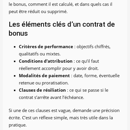
le bonus, comment il est calculé, et dans quels cas il
peut être réduit ou supprimé.
Les éléments clés d’un contrat de
bonus
Critères de performance
: objectifs chiffrés,
qualitatifs ou mixtes.
Conditions d’attribution
: ce qu’il faut
réellement accomplir pour y avoir droit.
Modalités de paiement
: date, forme, éventuelle
retenue ou proratisation.
Clauses de résiliation
: ce qui se passe si le
contrat s’arrête avant l’échéance.
Si une de ces clauses est vague, demande une précision
écrite. C’est un réflexe simple, mais très utile dans la
pratique.