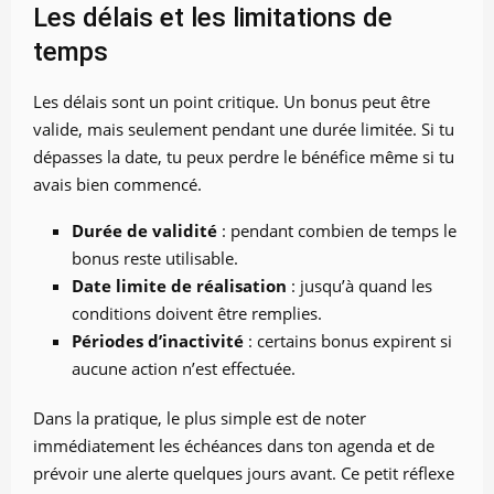
Les délais et les limitations de
temps
Les délais sont un point critique. Un bonus peut être
valide, mais seulement pendant une durée limitée. Si tu
dépasses la date, tu peux perdre le bénéfice même si tu
avais bien commencé.
Durée de validité
: pendant combien de temps le
bonus reste utilisable.
Date limite de réalisation
: jusqu’à quand les
conditions doivent être remplies.
Périodes d’inactivité
: certains bonus expirent si
aucune action n’est effectuée.
Dans la pratique, le plus simple est de noter
immédiatement les échéances dans ton agenda et de
prévoir une alerte quelques jours avant. Ce petit réflexe