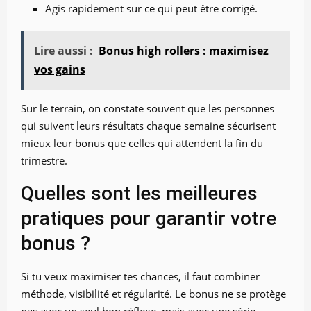
Agis rapidement sur ce qui peut être corrigé.
Lire aussi :
Bonus high rollers : maximisez
vos gains
Sur le terrain, on constate souvent que les personnes
qui suivent leurs résultats chaque semaine sécurisent
mieux leur bonus que celles qui attendent la fin du
trimestre.
Quelles sont les meilleures
pratiques pour garantir votre
bonus ?
Si tu veux maximiser tes chances, il faut combiner
méthode, visibilité et régularité. Le bonus ne se protège
pas avec un seul bon réflexe, mais avec une série