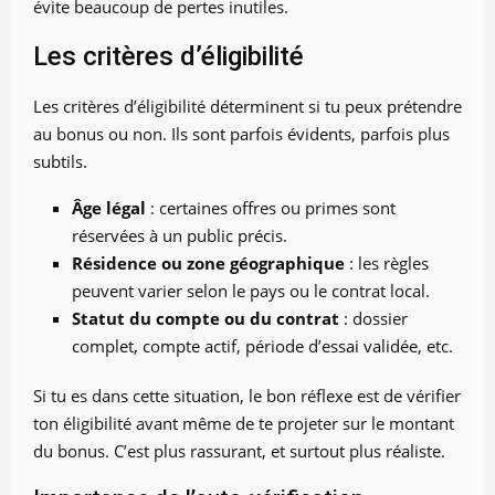
évite beaucoup de pertes inutiles.
Les critères d’éligibilité
Les critères d’éligibilité déterminent si tu peux prétendre
au bonus ou non. Ils sont parfois évidents, parfois plus
subtils.
Âge légal
: certaines offres ou primes sont
réservées à un public précis.
Résidence ou zone géographique
: les règles
peuvent varier selon le pays ou le contrat local.
Statut du compte ou du contrat
: dossier
complet, compte actif, période d’essai validée, etc.
Si tu es dans cette situation, le bon réflexe est de vérifier
ton éligibilité avant même de te projeter sur le montant
du bonus. C’est plus rassurant, et surtout plus réaliste.