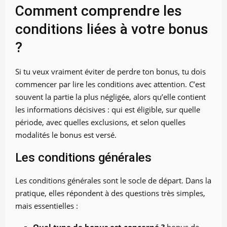
Comment comprendre les
conditions liées à votre bonus
?
Si tu veux vraiment éviter de perdre ton bonus, tu dois
commencer par lire les conditions avec attention. C’est
souvent la partie la plus négligée, alors qu’elle contient
les informations décisives : qui est éligible, sur quelle
période, avec quelles exclusions, et selon quelles
modalités le bonus est versé.
Les conditions générales
Les conditions générales sont le socle de départ. Dans la
pratique, elles répondent à des questions très simples,
mais essentielles :
Quel type de bonus est concerné ?
bonus de