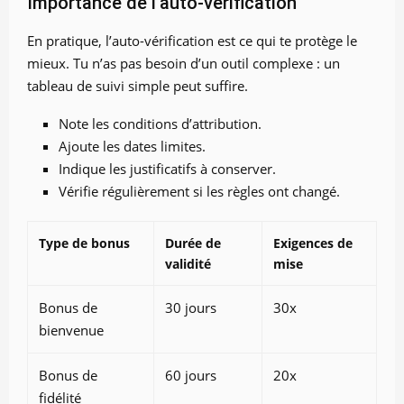
Importance de l’auto-vérification
En pratique, l’auto-vérification est ce qui te protège le
mieux. Tu n’as pas besoin d’un outil complexe : un
tableau de suivi simple peut suffire.
Note les conditions d’attribution.
Ajoute les dates limites.
Indique les justificatifs à conserver.
Vérifie régulièrement si les règles ont changé.
Type de bonus
Durée de
Exigences de
validité
mise
Bonus de
30 jours
30x
bienvenue
Bonus de
60 jours
20x
fidélité