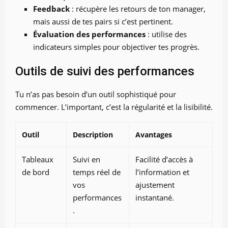
Feedback
: récupère les retours de ton manager,
mais aussi de tes pairs si c’est pertinent.
Évaluation des performances
: utilise des
indicateurs simples pour objectiver tes progrès.
Outils de suivi des performances
Tu n’as pas besoin d’un outil sophistiqué pour
commencer. L’important, c’est la régularité et la lisibilité.
Outil
Description
Avantages
Tableaux
Suivi en
Facilité d’accès à
de bord
temps réel de
l’information et
vos
ajustement
performances
instantané.
.