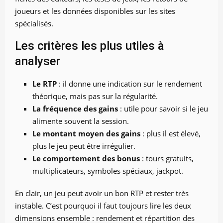
joueurs et les données disponibles sur les sites
spécialisés.
Les critères les plus utiles à
analyser
Le RTP
: il donne une indication sur le rendement
théorique, mais pas sur la régularité.
La fréquence des gains
: utile pour savoir si le jeu
alimente souvent la session.
Le montant moyen des gains
: plus il est élevé,
plus le jeu peut être irrégulier.
Le comportement des bonus
: tours gratuits,
multiplicateurs, symboles spéciaux, jackpot.
En clair, un jeu peut avoir un bon RTP et rester très
instable. C’est pourquoi il faut toujours lire les deux
dimensions ensemble : rendement et répartition des