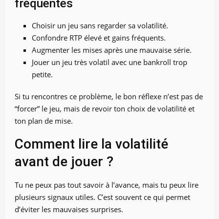
fréquentes
Choisir un jeu sans regarder sa volatilité.
Confondre RTP élevé et gains fréquents.
Augmenter les mises après une mauvaise série.
Jouer un jeu très volatil avec une bankroll trop
petite.
Si tu rencontres ce problème, le bon réflexe n’est pas de
“forcer” le jeu, mais de revoir ton choix de volatilité et
ton plan de mise.
Comment lire la volatilité
avant de jouer ?
Tu ne peux pas tout savoir à l’avance, mais tu peux lire
plusieurs signaux utiles. C’est souvent ce qui permet
d’éviter les mauvaises surprises.