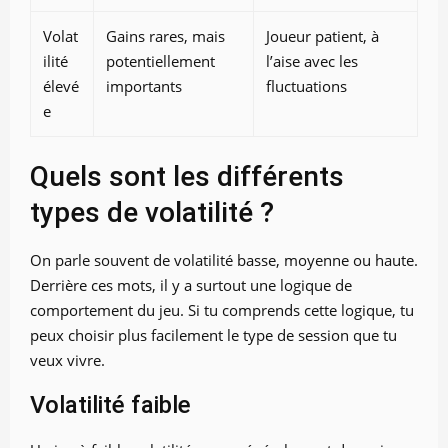
Volat
Gains rares, mais
Joueur patient, à
ilité
potentiellement
l’aise avec les
élevé
importants
fluctuations
e
Quels sont les différents
types de volatilité ?
On parle souvent de volatilité basse, moyenne ou haute.
Derrière ces mots, il y a surtout une logique de
comportement du jeu. Si tu comprends cette logique, tu
peux choisir plus facilement le type de session que tu
veux vivre.
Volatilité faible