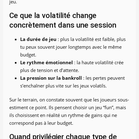
jeu.
Ce que la volatilité change
concrètement dans une session
La durée de jeu
: plus la volatilité est faible, plus
tu peux souvent jouer longtemps avec le même
budget.
Le rythme émotionnel
: la haute volatilité crée
plus de tension et d’attente.
La pression sur la bankroll
: les pertes peuvent
s’enchaîner plus vite sur les jeux volatils.
Sur le terrain, on constate souvent que les joueurs sous-
estiment ce point. Ils pensent choisir un jeu “fun”, mais
ils choisissent en réalité un rythme de gains qui ne
correspond pas à leur budget.
Quand privilégier chaque type de