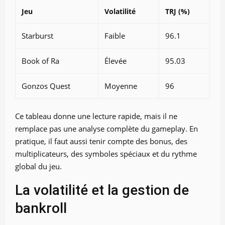
Jeu
Volatilité
TRJ (%)
Starburst
Faible
96.1
Book of Ra
Élevée
95.03
Gonzos Quest
Moyenne
96
Ce tableau donne une lecture rapide, mais il ne
remplace pas une analyse complète du gameplay. En
pratique, il faut aussi tenir compte des bonus, des
multiplicateurs, des symboles spéciaux et du rythme
global du jeu.
La volatilité et la gestion de
bankroll