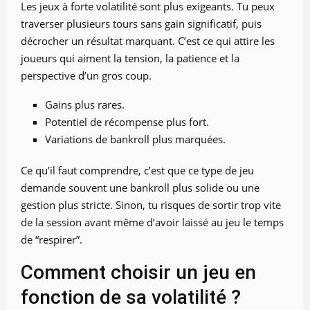
Les jeux à forte volatilité sont plus exigeants. Tu peux
traverser plusieurs tours sans gain significatif, puis
décrocher un résultat marquant. C’est ce qui attire les
joueurs qui aiment la tension, la patience et la
perspective d’un gros coup.
Gains plus rares.
Potentiel de récompense plus fort.
Variations de bankroll plus marquées.
Ce qu’il faut comprendre, c’est que ce type de jeu
demande souvent une bankroll plus solide ou une
gestion plus stricte. Sinon, tu risques de sortir trop vite
de la session avant même d’avoir laissé au jeu le temps
de “respirer”.
Comment choisir un jeu en
fonction de sa volatilité ?