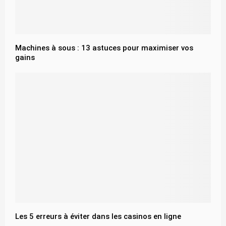
Machines à sous : 13 astuces pour maximiser vos
gains
Les 5 erreurs à éviter dans les casinos en ligne