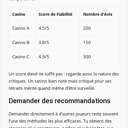
Casino
Score de Fiabilité
Nombre d’Avis
Casino A
4.5/5
200
Casino B
3.8/5
150
Casino C
4.9/5
300
Un score élevé ne suffit pas : regarde aussi la nature des
critiques. Un casino bien noté mais critiqué pour ses
retraits mérite quand même d’être surveillé.
Demander des recommandations
Demander directement à d’autres joueurs reste souvent
l’une des méthodes les plus efficaces. Tu obtiens des
réponses plus spontanées, parfois plus honnêtes, sur