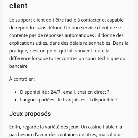
client
Le support client doit être facile à contacter et capable
de répondre sans détour. Un bon service client ne se
contente pas de réponses automatiques : il donne des
explications utiles, dans des délais raisonnables. Dans la
pratique, c’est un point qui fait souvent toute la
différence lorsque tu rencontres un souci technique ou
bancaire.
À contrôler :
Disponibilité : 24/7, email, chat en direct ?
Langues parlées : le français est-il disponible ?
Jeux proposés
Enfin, regarde la variété des jeux. Un casino fiable n’a
pas besoin d’avoir des centaines de titres, mais il doit