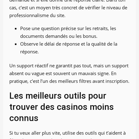
cas, c’est un moyen très concret de vérifier le niveau de
professionnalisme du site.
Pose une question précise sur les retraits, les
documents demandés ou les bonus.
Observe le délai de réponse et la qualité de la
réponse.
Un support réactif ne garantit pas tout, mais un support
absent ou vague est souvent un mauvais signe. En
pratique, c’est l’un des meilleurs filtres avant inscription.
Les meilleurs outils pour
trouver des casinos moins
connus
Si tu veux aller plus vite, utilise des outils qui t’aident à