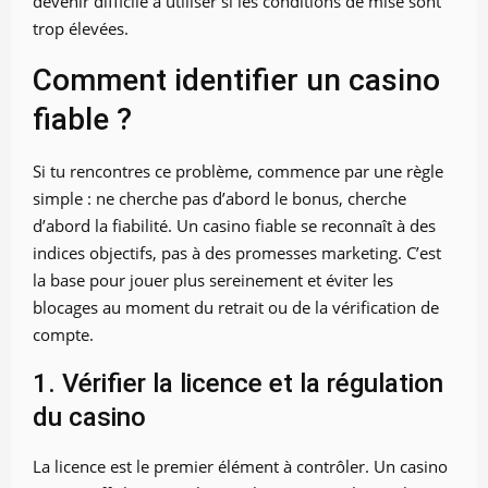
devenir difficile à utiliser si les conditions de mise sont
trop élevées.
Comment identifier un casino
fiable ?
Si tu rencontres ce problème, commence par une règle
simple : ne cherche pas d’abord le bonus, cherche
d’abord la fiabilité. Un casino fiable se reconnaît à des
indices objectifs, pas à des promesses marketing. C’est
la base pour jouer plus sereinement et éviter les
blocages au moment du retrait ou de la vérification de
compte.
1. Vérifier la licence et la régulation
du casino
La licence est le premier élément à contrôler. Un casino