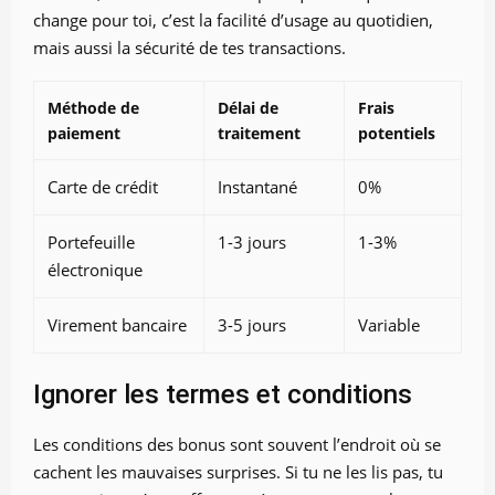
change pour toi, c’est la facilité d’usage au quotidien,
mais aussi la sécurité de tes transactions.
Méthode de
Délai de
Frais
paiement
traitement
potentiels
Carte de crédit
Instantané
0%
Portefeuille
1-3 jours
1-3%
électronique
Virement bancaire
3-5 jours
Variable
Ignorer les termes et conditions
Les conditions des bonus sont souvent l’endroit où se
cachent les mauvaises surprises. Si tu ne les lis pas, tu