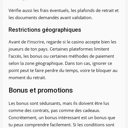
Vérifie aussi les frais éventuels, les plafonds de retrait et
les documents demandés avant validation.
Restrictions géographiques
Avant de t’inscrire, regarde si le casino accepte bien les
joueurs de ton pays. Certaines plateformes limitent
l’accès, les bonus ou certaines méthodes de paiement
selon la zone géographique. Dans ton cas, ignorer ce
point peut te faire perdre du temps, voire te bloquer au
moment du retrait.
Bonus et promotions
Les bonus sont séduisants, mais ils doivent être lus
comme des contrats, pas comme des cadeaux.
Concrètement, un bonus intéressant est un bonus que
tu peux comprendre facilement. Si les conditions sont