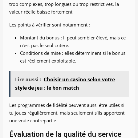
trop complexes, trop longues ou trop restrictives, la
valeur réelle baisse fortement.
Les points à vérifier sont notamment :
Montant du bonus : il peut sembler élevé, mais ce
n’est pas le seul critère.
Conditions de mise : elles déterminent si le bonus
est réellement exploitable.
Lire aussi :
Choisir un casino selon votre
style de jeu : le bon match
Les programmes de fidélité peuvent aussi être utiles si
tu joues régulièrement, mais seulement s’ils apportent
une vraie contrepartie.
Évaluation de la qualité du service